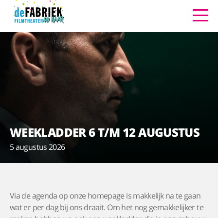
WEEKLADDER 6 T/M 12 AUGUSTUS
5 augustus 2026
Via de agenda op onze homepage is makkelijk na te gaan
wat er per dag bij ons draait. Om het nog gemakkelijker te