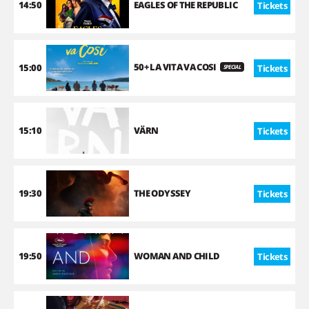
14:50
EAGLES OF THE REPUBLIC
Tickets
50+ LA VITA VA COSI
15:00
Tickets
SPECIAL
15:10
VÄRN
Tickets
19:30
THE ODYSSEY
Tickets
19:50
WOMAN AND CHILD
Tickets