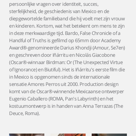
persoonlijke vragen over identiteit, succes,
sterfelijkheid, de geschiedenis van Mexico en de
diepgewortelde familieband die hij voelt met zijn vrouw
en kinderen. Kortom, wat het betekent om mens te zijn
in deze merkwaardige tijd. Bardo, False Chronicle of a
Handful of Truths is gefilmd op 65mm door Academy
Award®-genomineerde Darius Khondji (Amour, Se7en)
en geschreven door Iñárritu en Nicolás Giacobone
(Oscar®-winnaar Birdman: Or (The Unexpected Virtue
of Ignorance) en Biutiful). Het is Iñárritu's eerste film die
in Mexico is opgenomen sinds de internationale
sensatie Amores Perros uit 2000. Production design
komt van de Oscar®-winnende Mexicaanse ontwerper
Eugenio Caballero (ROMA, Pan's Labyrinth) en het
kostuumontwerp is in handen van Anna Terrazas (The
Deuce, Roma).