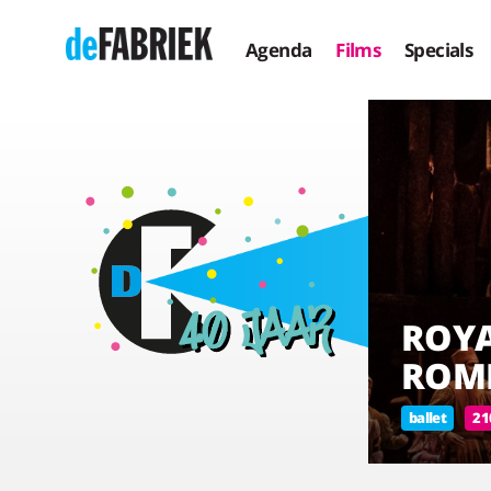
Agenda
Films
Specials
ROYA
ROME
ballet
21