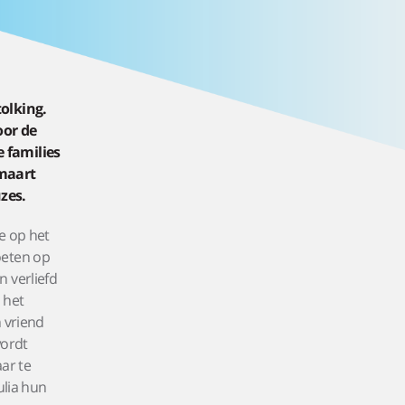
tolking.
oor de
 families
 maart
zes.
e op het
oeten op
 verliefd
 het
n vriend
wordt
ar te
lia hun