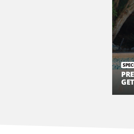
SPEC
PR
GET