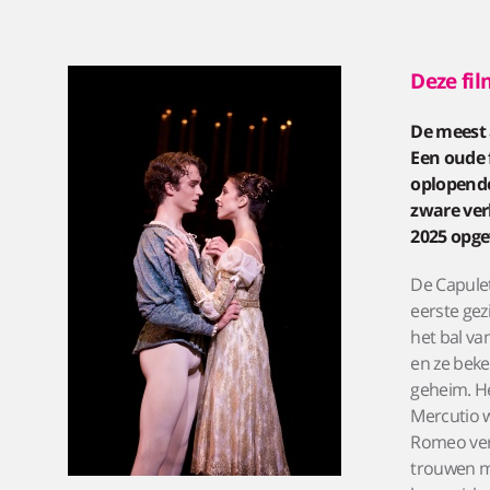
Deze fil
De meest a
Een oude 
oplopende
zware ver
2025 opge
De Capulet
eerste gez
het bal va
en ze beke
geheim. He
Mercutio w
Romeo ver
trouwen m