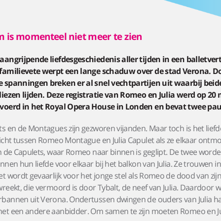
m is momenteel niet meer te zien
angrijpende liefdesgeschiedenis aller tijden in een balletver
familievete werpt een lange schaduw over de stad Verona. D
 spanningen breken er al snel vechtpartijen uit waarbij beide
liezen lijden. Deze registratie van Romeo en Julia werd op 20
voerd in het Royal Opera House in Londen en bevat twee pau
s en de Montagues zijn gezworen vijanden. Maar toch is het liefd
icht tussen Romeo Montague en Julia Capulet als ze elkaar ontm
n de Capulets, waar Romeo naar binnen is geglipt. De twee worden
nnen hun liefde voor elkaar bij het balkon van Julia. Ze trouwen in
t wordt gevaarlijk voor het jonge stel als Romeo de dood van zij
reekt, die vermoord is door Tybalt, de neef van Julia. Daardoor 
bannen uit Verona. Ondertussen dwingen de ouders van Julia ha
et een andere aanbidder. Om samen te zijn moeten Romeo en Ju