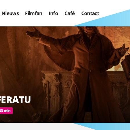
Nieuws
Filmfan
Info
Café
Contact
FERATU
33 min