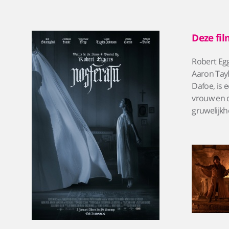
Deze fil
Robert Egg
Aaron Tay
Dafoe, is 
vrouw en d
gruwelijk