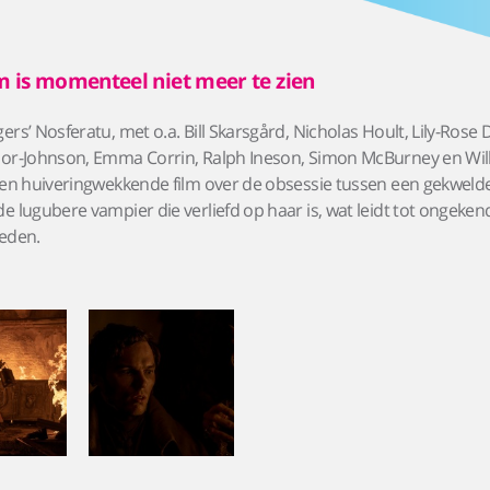
m is momenteel niet meer te zien
ers’ Nosferatu, met o.a. Bill Skarsgård, Nicholas Hoult, Lily-Rose 
lor-Johnson, Emma Corrin, Ralph Ineson, Simon McBurney en Wi
een huiveringwekkende film over de obsessie tussen een gekweld
e lugubere vampier die verliefd op haar is, wat leidt tot ongeken
heden.