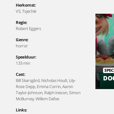
Herkomst:
VS, Tsjechië
Regie:
Robert Eggers
Genre:
horror
Speelduur:
133 min
SPEC
Cast:
DOO
Bill Skarsgård, Nicholas Hoult, Lily-
Rose Depp, Emma Corrin, Aaron
Taylor-Johnson, Ralph Ineson, Simon
McBurney, Willem Dafoe
Links: