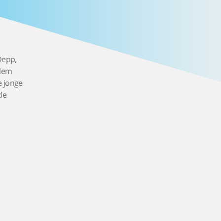
Depp,
llem
e jonge
de