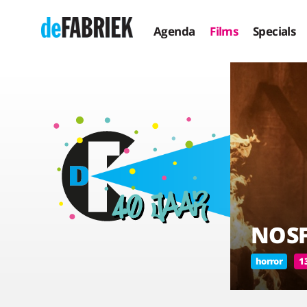
Agenda
Films
Specials
NOS
horror
1