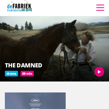
THE DAMNED
drama
88 min