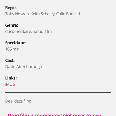
Regie:
Toby Nowlan, Keith Scholey, Colin Butfield
Genre:
documentaire, natuurfilm
Speelduur:
105 min
Cast:
David Attenborough
Links:
IMDb
Deel deze film:
Deze film is momenteel niet meer te zien