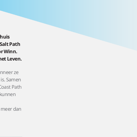
thuis
Salt Path
or Winn.
het Leven.
anneer ze
 is. Samen
Coast Path
t kunnen
n meer dan