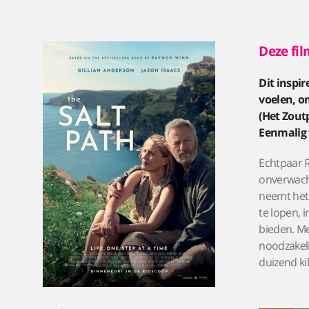
Deze fil
Dit inspi
voelen, o
(Het Zout
Eenmalig 
Echtpaar R
onverwacht
neemt het
te lopen, 
bieden. M
noodzakeli
duizend k