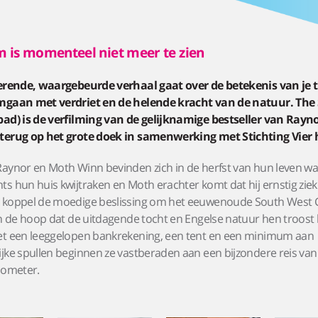
m is momenteel niet meer te zien
rerende, waargebeurde verhaal gaat over de betekenis van je 
mgaan met verdriet en de helende kracht van de natuur. The 
pad) is de verfilming van de gelijknamige bestseller van Rayn
terug op het grote doek in samenwerking met Stichting Vier 
aynor en Moth Winn bevinden zich in de herfst van hun leven w
s hun huis kwijtraken en Moth erachter komt dat hij ernstig ziek
 koppel de moedige beslissing om het eeuwenoude South West 
in de hoop dat de uitdagende tocht en Engelse natuur hen troos
et een leeggelopen bankrekening, een tent en een minimum aan
jke spullen beginnen ze vastberaden aan een bijzondere reis va
ilometer.