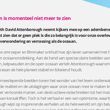
m is momenteel niet meer te zien
th David Attenborough neemt kijkers mee op een adembe
at zien dat er geen plek is die zo belangrijk is voor onze overle
, verwondering en verrassing als de oceaan.
e omroeper en filmmaker onthult hoe zijn leven samenviel met h
an oceaanontdekking. Aan de hand van spectaculaire beelden va
fen, kelpwouden en de open oceaan vertelt Attenborough waarom
eaan de hele planeet stabiel en bloeiend houdt.
, meeslepende beelden tonen het wonder van het leven onderwa
de realiteit en de uitdagingen waar onze oceaan mee te maken kr
er vertoonde manier, van destructieve vistechnieken tot het mas
van koraalriffen. Toch is het verhaal er een van optimisme, waarb
gh wijst op inspirerende verhalen uit de hele wereld om zijn bela