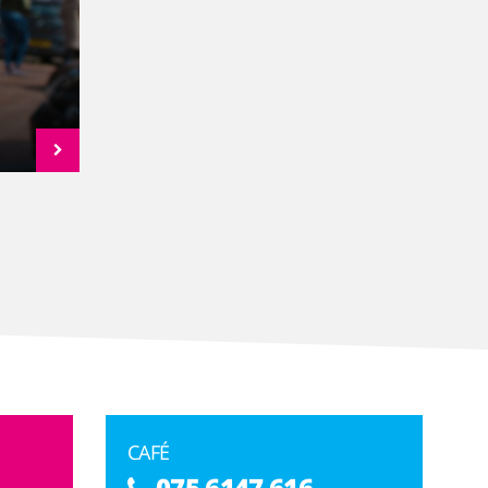
CAFÉ
075 6147 616