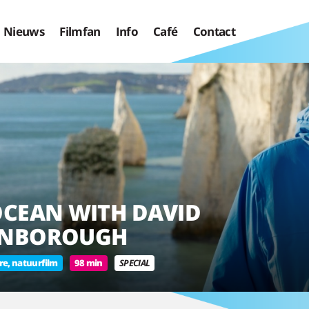
Nieuws
Filmfan
Info
Café
Contact
OCEAN WITH DAVID
ENBOROUGH
e, natuurfilm
98 min
SPECIAL