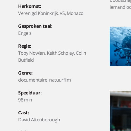
boodschap 
Herkomst:
iemand ooi
Verenigd Koninkrijk, VS, Monaco
Gesproken taal:
Engels
Regie:
Toby Nowlan, Keith Scholey, Colin
Butfield
Genre:
documentaire, natuurfilm
Speelduur:
98 min
Cast:
David Attenborough