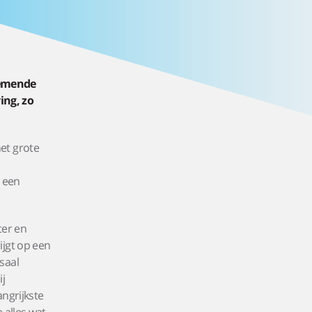
nemende
ving, zo
et grote
n
 een
ter en
ijgt op een
saal
ij
ngrijkste