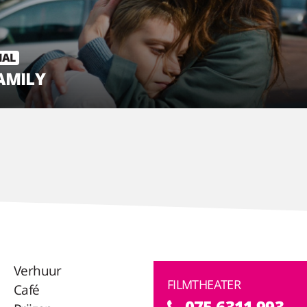
IAL
AMILY
Verhuur
FILMTHEATER
Café
075 6311 993