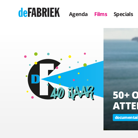
Agenda
Films
Specials
50+ 
ATT
documentair