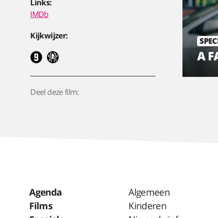
Links:
IMDb
Kijkwijzer:
SPEC
A F
Deel deze film:
Agenda
Algemeen
Films
Kinderen