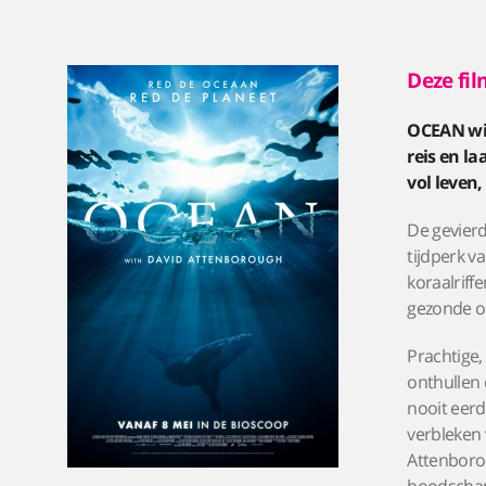
Deze fil
OCEAN wi
reis en la
vol leven
De gevierd
tijdperk v
koraalrif
gezonde oc
Prachtige
onthullen 
nooit eerd
verbleken 
Attenborou