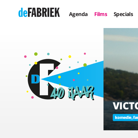
Agenda
Films
Specials
VICT
komedie, fam