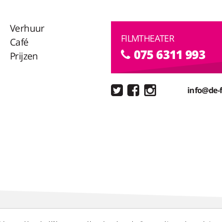
Verhuur
FILMTHEATER
Café
075 6311 993
Prijzen
info@de-f
 BA
Zaandam