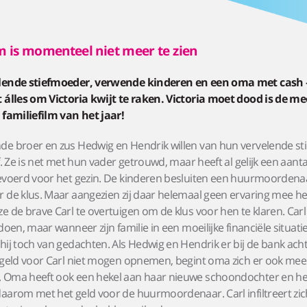
m is momenteel niet meer te zien
lende stiefmoeder, verwende kinderen en een oma met cash 
 álles om Victoria kwijt te raken. Victoria moet dood is de me
 familiefilm van het jaar!
de broer en zus Hedwig en Hendrik willen van hun vervelende st
af. Ze is net met hun vader getrouwd, maar heeft al gelijk een aant
evoerd voor het gezin. De kinderen besluiten een huurmoordenaa
 de klus. Maar aangezien zij daar helemaal geen ervaring mee h
e de brave Carl te overtuigen om de klus voor hen te klaren. Carl 
 doen, maar wanneer zijn familie in een moeilijke financiële situati
hij toch van gedachten. Als Hedwig en Hendrik er bij de bank ac
 geld voor Carl niet mogen opnemen, begint oma zich er ook mee
 Oma heeft ook een hekel aan haar nieuwe schoondochter en he
aarom met het geld voor de huurmoordenaar. Carl infiltreert zic