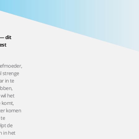
— dit
est
iefmoeder,
al strenge
r in te
ebben,
wil het
e komt,
hter komen
 te
lpt de
h in het