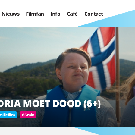
Nieuws
Filmfan
Info
Café
Contact
ORIA MOET DOOD (6+)
iliefilm
85 min