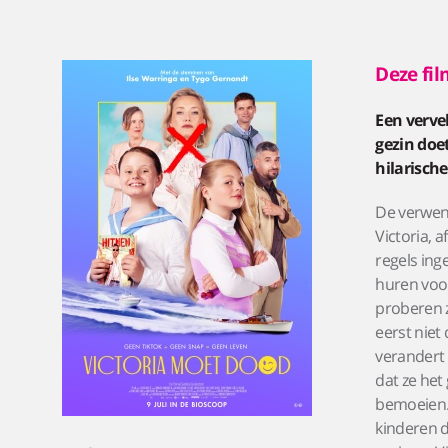
Deze fil
Een verve
gezin doet
hilarische
De verwen
Victoria, 
regels ing
huren voor
proberen z
eerst niet
verandert 
dat ze het
bemoeien.
kinderen d