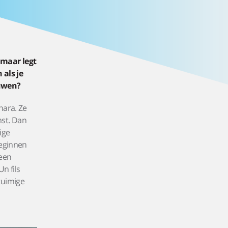
 maar legt
als je
ouwen?
hara. Ze
mst. Dan
ige
beginnen
 een
n fils
tuimige