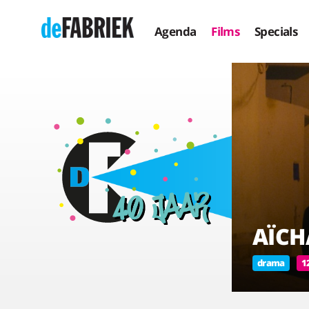
Agenda
Films
Specials
AÏCH
drama
1