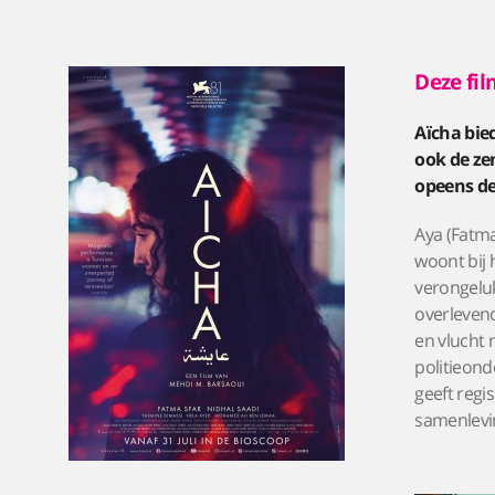
Deze fil
Aïcha bie
ook de ze
opeens de
Aya (Fatma
woont bij 
verongeluk
overlevend
en vlucht 
politieond
geeft regi
samenlevi