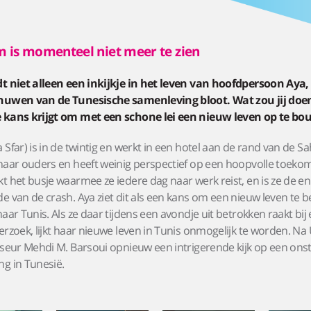
m is momenteel niet meer te zien
dt niet alleen een inkijkje in het leven van hoofdpersoon Aya,
nuwen van de Tunesische samenleving bloot. Wat zou jij doen 
 kans krijgt om met een schone lei een nieuw leven op te b
 Sfar) is in de twintig en werkt in een hotel aan de rand van de Sa
haar ouders en heeft weinig perspectief op een hoopvolle toeko
t het busje waarmee ze iedere dag naar werk reist, en is ze de en
e van de crash. Aya ziet dit als een kans om een nieuw leven te 
naar Tunis. Als ze daar tijdens een avondje uit betrokken raakt bij
erzoek, lijkt haar nieuwe leven in Tunis onmogelijk te worden. Na U
sseur Mehdi M. Barsoui opnieuw een intrigerende kijk op een ons
ng in Tunesië.