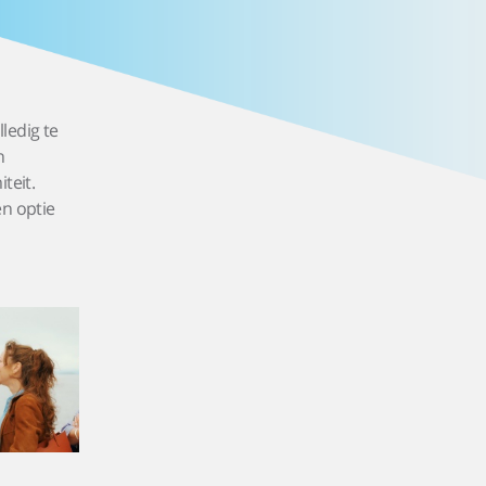
ledig te
n
teit.
en optie