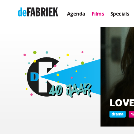
Agenda
Films
Specials
LOV
drama
1