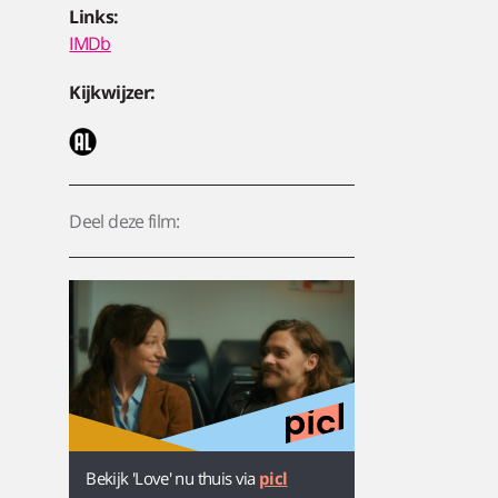
Links:
IMDb
Kijkwijzer:
Deel deze film:
Bekijk 'Love' nu thuis via
picl