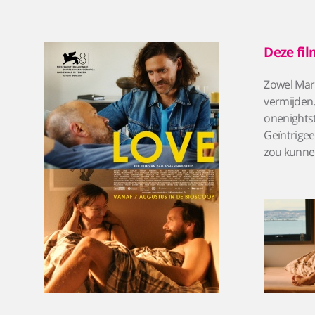
Deze fil
Zowel Mari
vermijden.
onenightst
Geïntrigee
zou kunnen