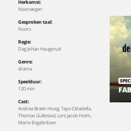
Herkomst:
Noorwegen
Gesproken taal:
Noors
Regie:
Dag Johan Haugerud
Genre:
drama
SPEC
Speelduur:
FA
120 min
Cast:
Andrea Bræin Hovig, Tayo Cittadella,
Thomas Gullestad, Lars Jacob Holm,
Marte Engebritsen