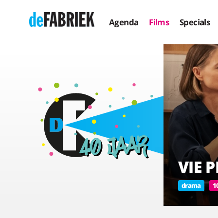
Agenda
Films
Specials
VIE P
drama
1