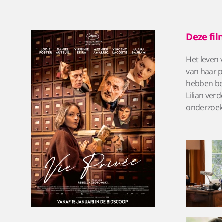
Deze fil
Het leven 
van haar p
hebben beë
Lilian ver
onderzoek 