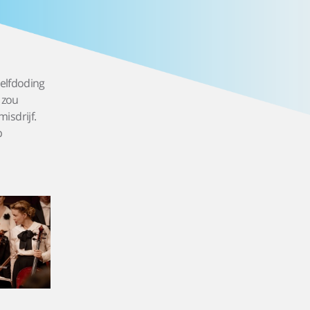
zelfdoding
 zou
isdrijf.
p