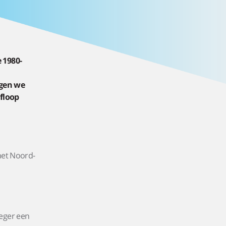
 1980-
ngen we
afloop
het Noord-
oeger een