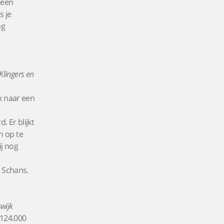
 een
s je
óg
Klingers en
k naar een
. Er blijkt
n op te
ij nog
e Schans.
wijk
 124.000