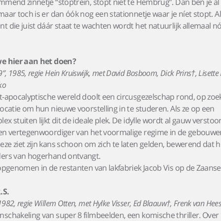
mmend zinnetje “stoptrein, stopt niet te Hembrug”. Dan ben je al
maar toch is er dan óók nog een stationnetje waar je níet stopt. Al
t die juist dáár staat te wachten wordt het natuurlijk allemaal n
we hier aan het doen?
, 1985, regie Hein Kruiswijk, met David Bosboom, Dick Prins†, Lisette 
ko
t-apocalyptische wereld doolt een circusgezelschap rond, op zoe
locatie om hun nieuwe voorstelling in te studeren. Als ze op een
x stuiten lijkt dit de ideale plek. De idylle wordt al gauw verstoord
een vertegenwoordiger van het voormalige regime in de gebouwe
ze ziet zijn kans schoon om zich te laten gelden, bewerend dat h
ders van hogerhand ontvangt.
 opgenomen in de restanten van lakfabriek Jacob Vis op de Zaans
.S.
982, regie Willem Otten, met Hylke Visser, Ed Blaauw†, Frenk van Hees
schakeling van super 8 filmbeelden, een komische thriller. Over