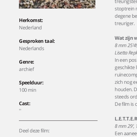
treurigste
stoptrein 
degene ben
Herkomst:
treuriger.
Nederland
Wat zijn 
Gesproken taal:
8 mm 25’49”
Nederlands
Lisetta Rep
In een pos
Genre:
geschikte 
archief
ruïnecomple
zich nog 
Speelduur:
houden. De
100 min
steeds or
Cast:
De film is
''
L.E.T.T.E.R
8 mm 29’, 1
Deel deze film:
Een aaneen