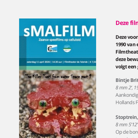
Deze fil
Deze voors
1990 van 
Filmtheat
deze bewa
volgt een
Bintje Bri
8 mm 2’, 19
Aankondigi
Hollands F
Stoptrein
8 mm 5’12”,
Op de bord