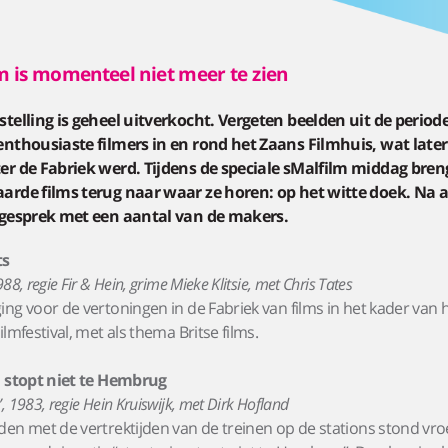
m is momenteel niet meer te zien
telling is geheel uitverkocht. Vergeten beelden uit de periode
enthousiaste filmers in en rond het Zaans Filmhuis, wat later
er de Fabriek werd. Tijdens de speciale sMalfilm middag bre
arde films terug naar waar ze horen: op het witte doek. Na 
 gesprek met een aantal van de makers.
ts
88, regie Fir & Hein, grime Mieke Klitsie, met Chris Tates
ng voor de vertoningen in de Fabriek van films in het kader van 
ilmfestival, met als thema Britse films.
, stopt niet te Hembrug
 1983, regie Hein Kruiswijk, met Dirk Hofland
en met de vertrektijden van de treinen op de stations stond vr