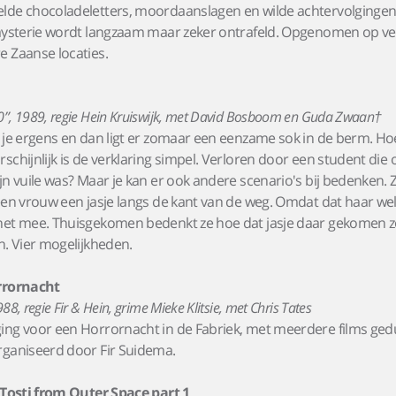
de chocoladeletters, moordaanslagen en wilde achtervolgingen “
 mysterie wordt langzaam maar zeker ontrafeld. Opgenomen op ve
 Zaanse locaties.
”, 1989, regie Hein Kruiswijk, met David Bosboom en Guda Zwaan†
 je ergens en dan ligt er zomaar een eenzame sok in de berm. Ho
schijnlijk is de verklaring simpel. Verloren door een student die
jn vuile was? Maar je kan er ook andere scenario's bij bedenken. Z
een vrouw een jasje langs de kant van de weg. Omdat dat haar we
het mee. Thuisgekomen bedenkt ze hoe dat jasje daar gekomen 
n. Vier mogelijkheden.
rrornacht
88, regie Fir & Hein, grime Mieke Klitsie, met Chris Tates
ing voor een Horrornacht in de Fabriek, met meerdere films ge
rganiseerd door Fir Suidema.
 Tosti from Outer Space part 1