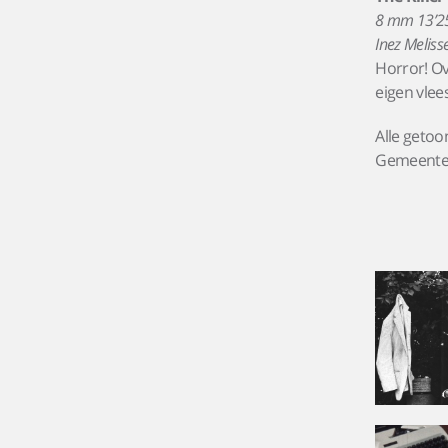
8 mm 13’25
Inez Meliss
Horror! Ove
eigen vlee
Alle getoo
Gemeentea