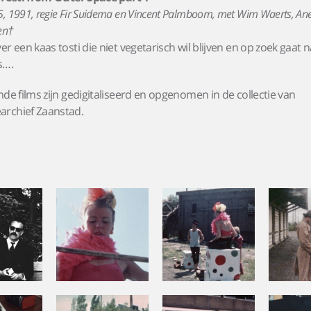
, 1991, regie Fir Suidema en Vincent Palmboom, met Wim Waerts, Anet 
en†
r een kaas tosti die niet vegetarisch wil blijven en op zoek gaat n
s….
nde films zijn gedigitaliseerd en opgenomen in de collectie van
rchief Zaanstad.