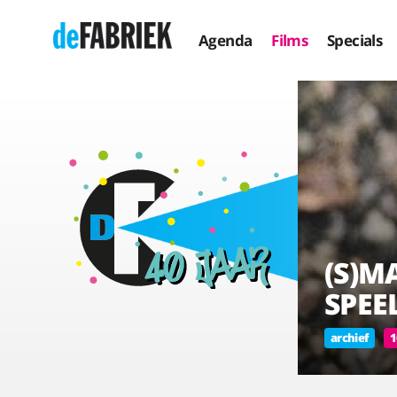
Agenda
Films
Specials
(S)M
SPEE
archief
1