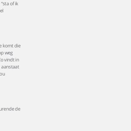
sta of ik
el
e komt die
 op weg
o vindt in
l aanstaat
zou
durende de