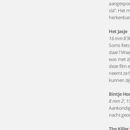
aangespoel
sla”. Het
herkenbare
Het Jasje
16 mm 8’30
Soms fiets
daar? Waar
was met zi
deze film 
neemt ze 
kunnen zij
Bintje Ho
8 mm 2’, 19
Aankondig
nacht geo
The Killer