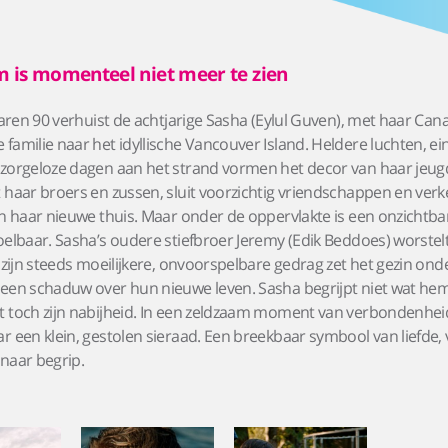
m is momenteel niet meer te zien
 jaren 90 verhuist de achtjarige Sasha (Eylul Guven), met haar Can
familie naar het idyllische Vancouver Island. Heldere luchten, ei
zorgeloze dagen aan het strand vormen het decor van haar jeug
 haar broers en zussen, sluit voorzichtig vriendschappen en verk
an haar nieuwe thuis. Maar onder de oppervlakte is een onzichtba
oelbaar. Sasha’s oudere stiefbroer Jeremy (Edik Beddoes) worstel
n zijn steeds moeilijkere, onvoorspelbare gedrag zet het gezin ond
een schaduw over hun nieuwe leven. Sasha begrijpt niet wat hem
 toch zijn nabijheid. In een zeldzaam moment van verbondenhei
r een klein, gestolen sieraad. Een breekbaar symbool van liefde, 
naar begrip.