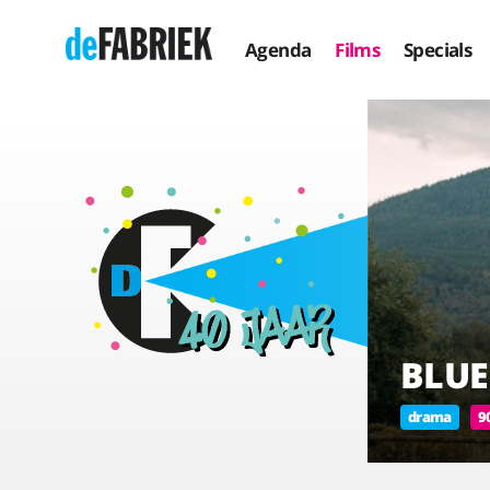
Agenda
Films
Specials
BLUE
drama
9