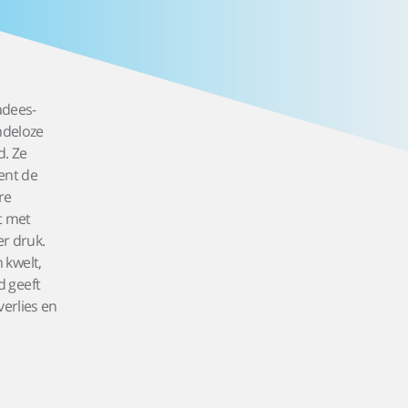
adees-
ndeloze
d. Ze
ent de
re
t met
er druk.
 kwelt,
d geeft
verlies en