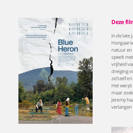
Deze fil
In de late
Hongaarse 
natuur en 
speelt met
vrijheid v
dreiging v
zichzelf e
Het werpt 
maar zoekt
Jeremy haa
verlangen 