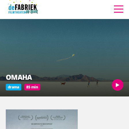
OMAHA
drama
85 min