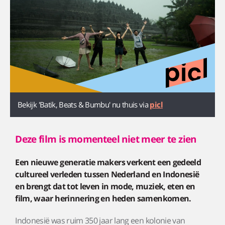
Bekijk 'Batik, Beats & Bumbu' nu thuis via
picl
Deze film is momenteel niet meer te zien
Een nieuwe generatie makers verkent een gedeeld
cultureel verleden tussen Nederland en Indonesië
en brengt dat tot leven in mode, muziek, eten en
film, waar herinnering en heden samenkomen.
Indonesië was ruim 350 jaar lang een kolonie van