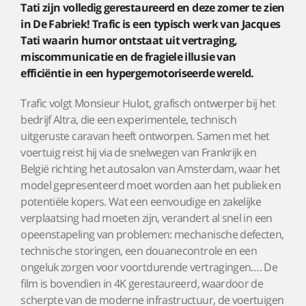
Tati zijn volledig gerestaureerd en deze zomer te zien
in De Fabriek! Trafic is een typisch werk van Jacques
Tati waarin humor ontstaat uit vertraging,
miscommunicatie en de fragiele illusie van
efficiëntie in een hypergemotoriseerde wereld.
Trafic volgt Monsieur Hulot, grafisch ontwerper bij het
bedrijf Altra, die een experimentele, technisch
uitgeruste caravan heeft ontworpen. Samen met het
voertuig reist hij via de snelwegen van Frankrijk en
België richting het autosalon van Amsterdam, waar het
model gepresenteerd moet worden aan het publiek en
potentiële kopers. Wat een eenvoudige en zakelijke
verplaatsing had moeten zijn, verandert al snel in een
opeenstapeling van problemen: mechanische defecten,
technische storingen, een douanecontrole en een
ongeluk zorgen voor voortdurende vertragingen…. De
film is bovendien in 4K gerestaureerd, waardoor de
scherpte van de moderne infrastructuur, de voertuigen