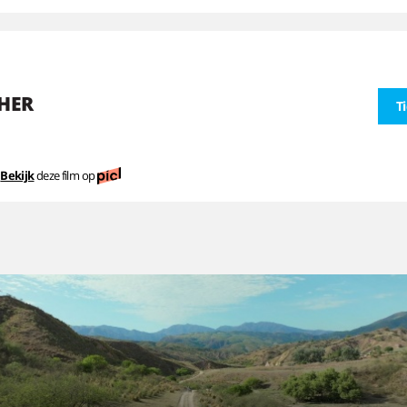
HER
T
Bekijk
deze film op