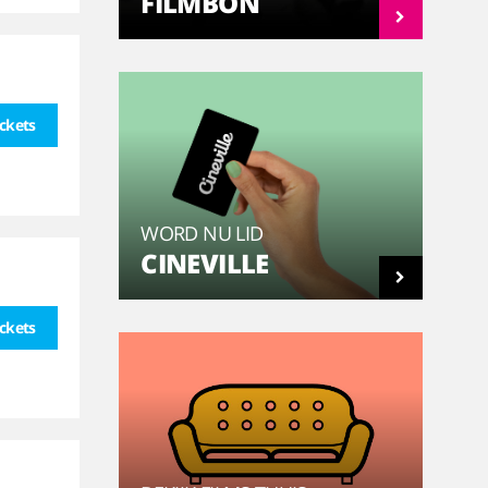
FILMBON
ickets
WORD NU LID
CINEVILLE
ickets