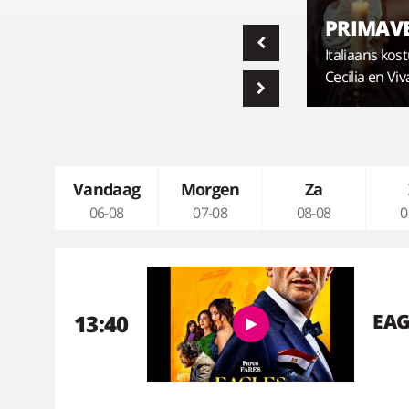
PALACE
PRIMAV
Een tragedie stelt de hechte
vriendschap van twee masseuses op
Italiaans ko
proef.
Cecilia en V
Vandaag
Morgen
Za
06-08
07-08
08-08
0
13:40
EAG