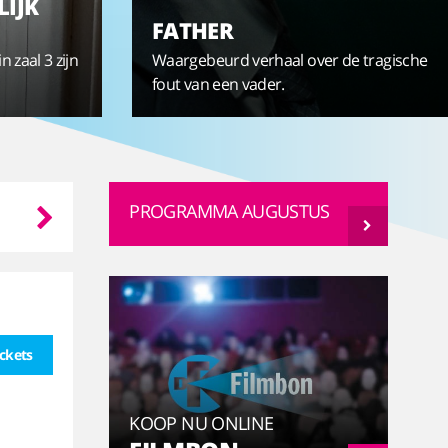
LIJK
FATHER
n zaal 3 zijn
Waargebeurd verhaal over de tragische
fout van een vader.
Do
Vr
Za
Zo
PROGRAMMA AUGUSTUS
13-08
14-08
15-08
16-08
ickets
KOOP NU ONLINE