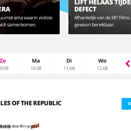
LIFT HELAAS TIJDE
ERA
DEFECT
stuumdrama waarin violiste
Afhankelijk van de lift? Films i
ivaldi samenkomen.
gewoon bereikbaar.
Zo
Ma
Di
Wo
9-08
10-08
11-08
12-08
LES OF THE REPUBLIC
T
Bekijk
deze film op