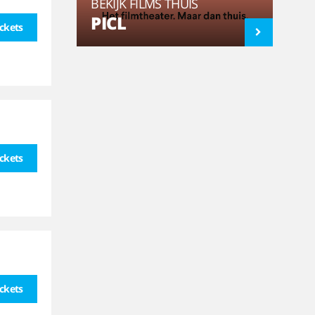
BEKIJK FILMS THUIS
PICL
ickets
ickets
ickets