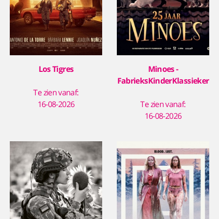
Los Tigres
Minoes -
FabrieksKinderKlassieker
Te zien vanaf:
16-08-2026
Te zien vanaf:
16-08-2026