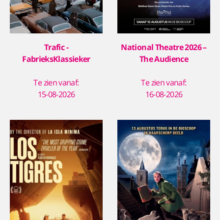
Trafic -
National Theatre 2026 –
FabrieksKlassieker
The Audience
Te zien vanaf:
Te zien vanaf:
15-08-2026
16-08-2026