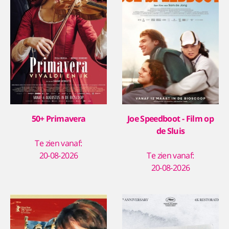
50+ Primavera
Joe Speedboot - Film op
de Sluis
Te zien vanaf:
20-08-2026
Te zien vanaf:
20-08-2026