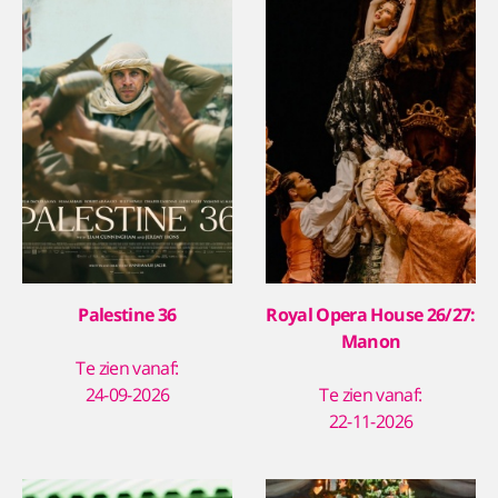
Palestine 36
Royal Opera House 26/27:
Manon
Te zien vanaf:
24-09-2026
Te zien vanaf:
22-11-2026