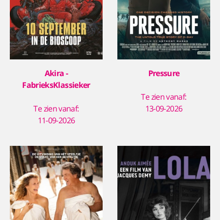
Akira -
Pressure
FabrieksKlassieker
Te zien vanaf:
Te zien vanaf:
13-09-2026
11-09-2026