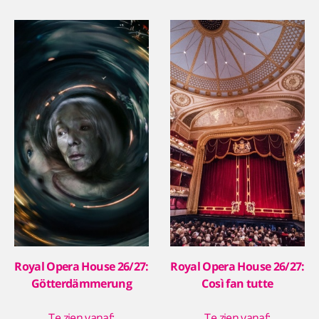
Royal Opera House 26/27:
Royal Opera House 26/27:
Götterdämmerung
Così fan tutte
Te zien vanaf:
Te zien vanaf: