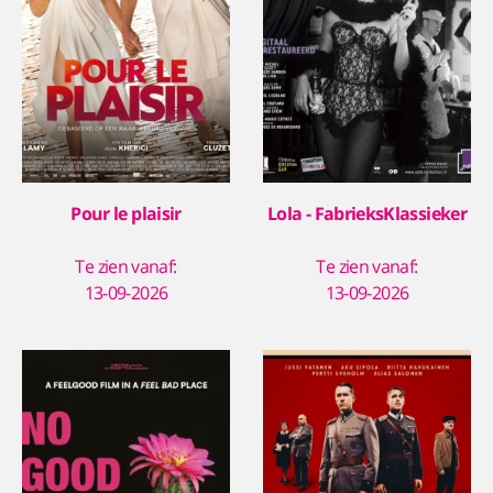
Pour le plaisir
Lola - FabrieksKlassieker
Te zien vanaf:
Te zien vanaf:
13-09-2026
13-09-2026