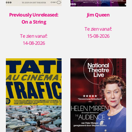
Previously Unreleased:
Jim Queen
On a String
Te zien vanaf:
Te zien vanaf:
15-08-2026
14-08-2026