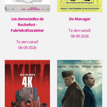
Les demoiselles de
De Manager
Rochefort -
FabrieksKlassieker
Te zien vanaf:
08-09-2026
Te zien vanaf:
06-09-2026