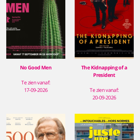
No Good Men
The Kidnapping of a
President
Te zien vanaf:
17-09-2026
Te zien vanaf:
20-09-2026