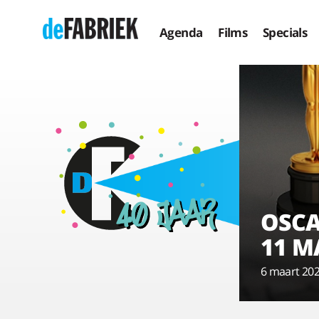
Agenda
Films
Specials
OSCA
11 M
6 maart 20