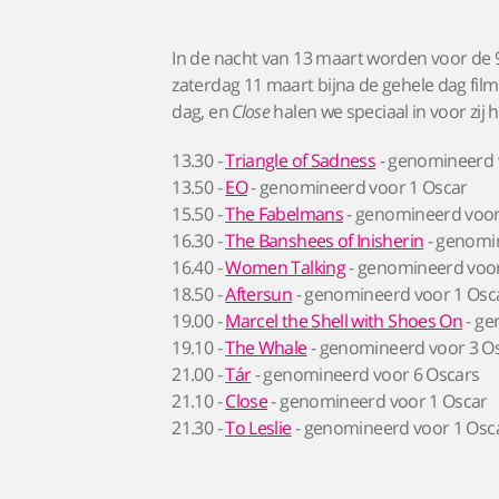
In de nacht van 13 maart worden voor de 95
zaterdag 11 maart bijna de gehele dag film
dag, en
Close
halen we speciaal in voor zi
13.30 -
Triangle of Sadness
- genomineerd 
13.50 -
EO
- genomineerd voor 1 Oscar
15.50 -
The Fabelmans
- genomineerd voor 
16.30 -
The Banshees of Inisherin
- genomi
16.40 -
Women Talking
- genomineerd voor
18.50 -
Aftersun
- genomineerd voor 1 Osc
19.00 -
Marcel the Shell with Shoes On
- ge
19.10 -
The Whale
- genomineerd voor 3 O
21.00 -
Tár
- genomineerd voor 6 Oscars
21.10 -
Close
- genomineerd voor 1 Oscar
21.30 -
To Leslie
- genomineerd voor 1 Osc