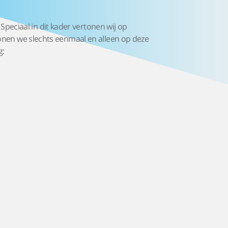
peciaal in dit kader vertonen wij op
tonen we slechts eenmaal en alleen op deze
g: