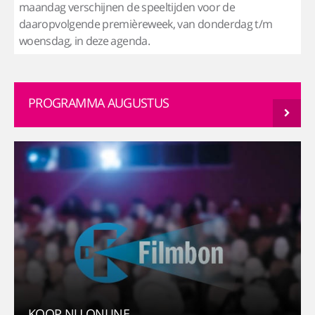
maandag verschijnen de speeltijden voor de
daaropvolgende premièreweek, van donderdag t/m
woensdag, in deze agenda.
PROGRAMMA AUGUSTUS
KOOP NU ONLINE