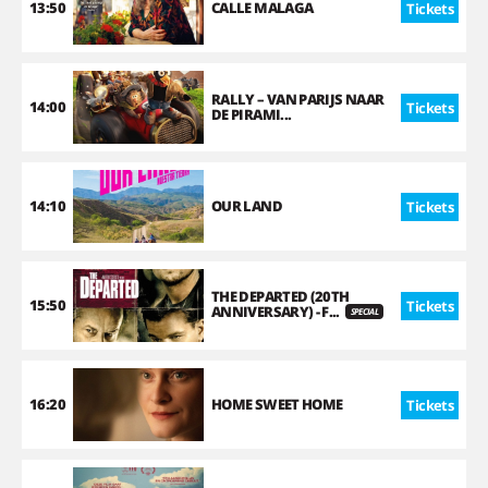
13:50
CALLE MALAGA
Tickets
RALLY – VAN PARIJS NAAR
14:00
Tickets
DE PIRAMI...
14:10
OUR LAND
Tickets
THE DEPARTED (20TH
15:50
Tickets
ANNIVERSARY) - F...
SPECIAL
16:20
HOME SWEET HOME
Tickets