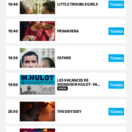
16:40
LITTLE TROUBLE GIRLS
Tickets
18:40
PRIMAVERA
Tickets
18:50
FATHER
Tickets
LES VACANCES DE
MONSIEUR HULOT - FA...
19:00
Tickets
SPECIAL
20:50
THE ODYSSEY
Tickets