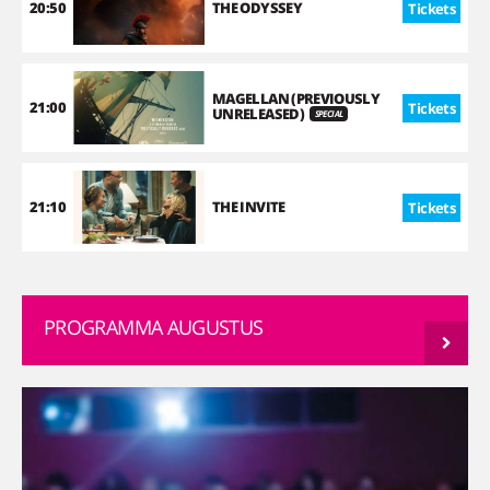
20:50
THE ODYSSEY
Tickets
MAGELLAN (PREVIOUSLY
21:00
Tickets
UNRELEASED)
SPECIAL
21:10
THE INVITE
Tickets
PROGRAMMA AUGUSTUS