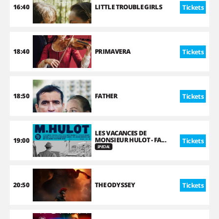
16:40
LITTLE TROUBLE GIRLS
Tickets
18:40
PRIMAVERA
Tickets
18:50
FATHER
Tickets
LES VACANCES DE
MONSIEUR HULOT - FA...
19:00
Tickets
SPECIAL
20:50
THE ODYSSEY
Tickets