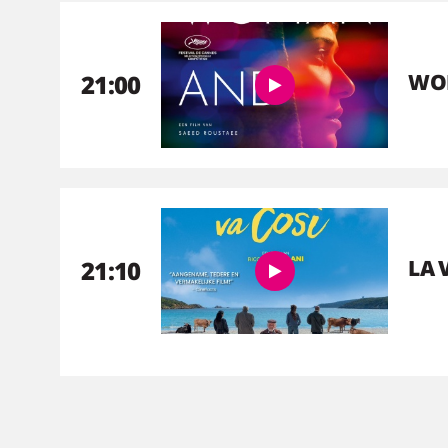
21:00
WO
21:10
LA 