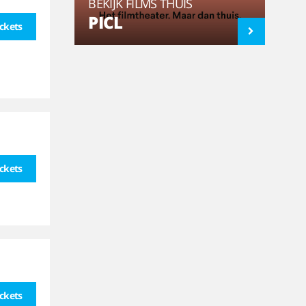
BEKIJK FILMS THUIS
PICL
ickets
ickets
ickets