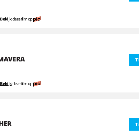
Bekijk
deze film op
IMAVERA
T
Bekijk
deze film op
HER
T