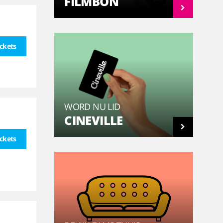
FILMBON
ickets
WORD NU LID
CINEVILLE
ickets