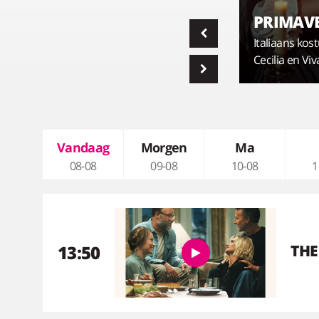
PALACE
PRIMAV
Een tragedie stelt de hechte
vriendschap van twee masseuses op
Italiaans ko
proef.
Cecilia en V
Vandaag
Morgen
Ma
08-08
09-08
10-08
1
13:50
THE