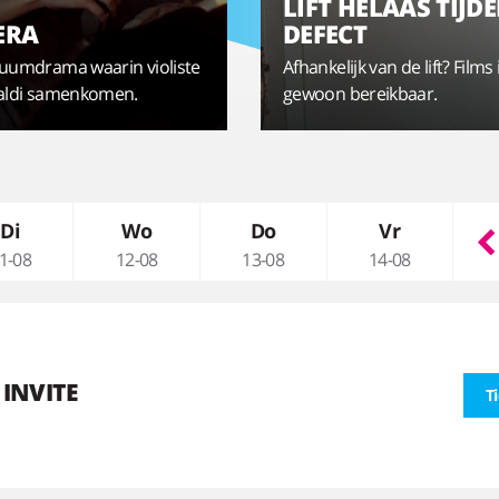
LIFT HELAAS TIJDE
ERA
DEFECT
stuumdrama waarin violiste
Afhankelijk van de lift? Films i
ivaldi samenkomen.
gewoon bereikbaar.
Di
Wo
Do
Vr
1-08
12-08
13-08
14-08
 INVITE
T