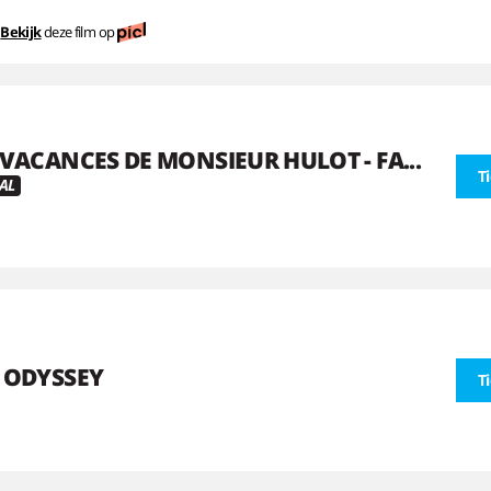
Bekijk
deze film op
 VACANCES DE MONSIEUR HULOT - FA...
T
AL
 ODYSSEY
T