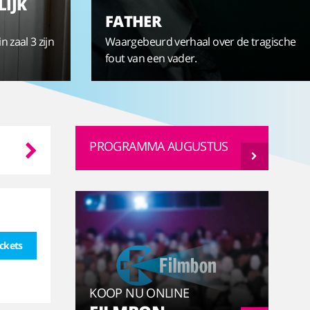
LIJK
FATHER
n zaal 3 zijn
Waargebeurd verhaal over de tragische
fout van een vader.
Za
Zo
Ma
Di
PROGRAMMA AUGUSTUS
15-08
16-08
17-08
18-08
ickets
KOOP NU ONLINE