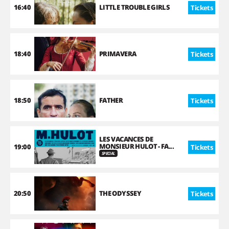
16:40
LITTLE TROUBLE GIRLS
Tickets
18:40
PRIMAVERA
Tickets
18:50
FATHER
Tickets
LES VACANCES DE
MONSIEUR HULOT - FA...
19:00
Tickets
SPECIAL
20:50
THE ODYSSEY
Tickets