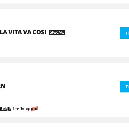
 LA VITA VA COSI
SPECIAL
T
RN
T
Bekijk
deze film op