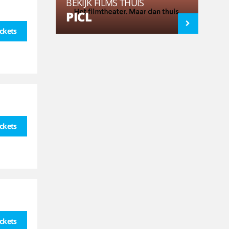
BEKIJK FILMS THUIS
PICL
ickets
ickets
ickets