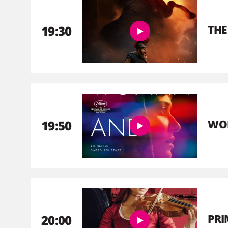
19:30
THE
19:50
WO
20:00
PR