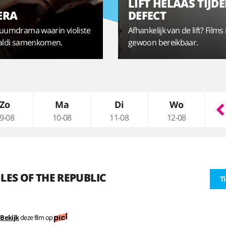
LIFT HELAAS TIJDE
ERA
DEFECT
stuumdrama waarin violiste
Afhankelijk van de lift? Films i
ivaldi samenkomen.
gewoon bereikbaar.
Zo
Ma
Di
Wo
9-08
10-08
11-08
12-08
LES OF THE REPUBLIC
T
Bekijk
deze film op