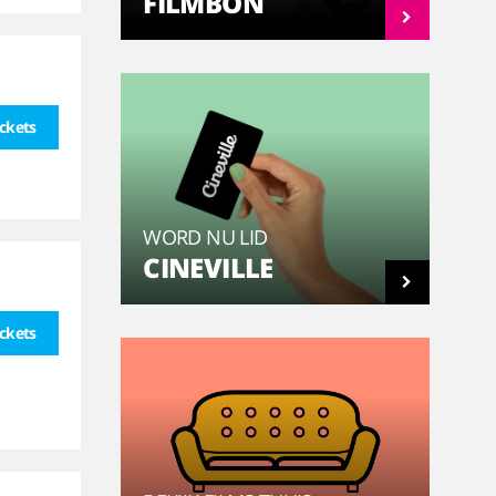
FILMBON
ickets
WORD NU LID
CINEVILLE
ickets