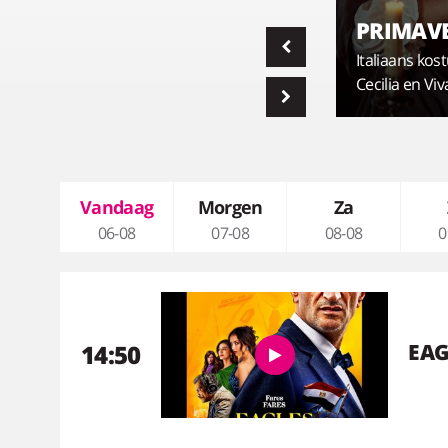
PALACE
PRIMAV
Een tragedie stelt de hechte
vriendschap van twee masseuses op
Italiaans ko
proef.
Cecilia en V
Vandaag
Morgen
Za
06-08
07-08
08-08
0
14:50
EAG