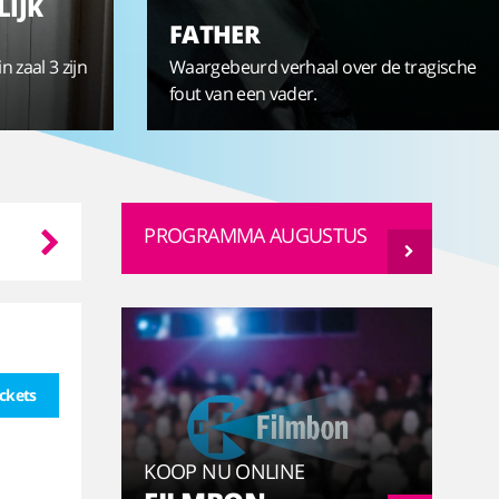
LIJK
FATHER
n zaal 3 zijn
Waargebeurd verhaal over de tragische
fout van een vader.
Do
Vr
Za
Zo
PROGRAMMA AUGUSTUS
13-08
14-08
15-08
16-08
ickets
KOOP NU ONLINE