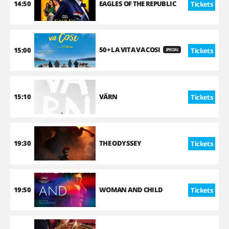
14:50
EAGLES OF THE REPUBLIC
Tickets
50+ LA VITA VA COSI
15:00
Tickets
SPECIAL
15:10
VÄRN
Tickets
19:30
THE ODYSSEY
Tickets
19:50
WOMAN AND CHILD
Tickets