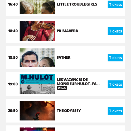
16:40
LITTLE TROUBLE GIRLS
Tickets
18:40
PRIMAVERA
Tickets
18:50
FATHER
Tickets
LES VACANCES DE
MONSIEUR HULOT - FA...
19:00
Tickets
SPECIAL
20:50
THE ODYSSEY
Tickets